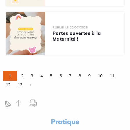
PUBLIÉ LE 22/07/2025
Portes ouvertes à la
Maternité !
1
2
3
4
5
6
7
8
9
10
11
12
13
»
Pratique