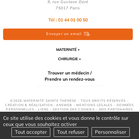
9, rue Gustave Doré
75017 Paris
Tél : 01 44 01 00 50
Envoyer un email
MATERNITÉ
CHIRURGIE
Trouver un médecin /
Prendre un rendez-vous
©2026 MATERNITÉ SAINTE THÉRÈSE - TOUS DROITS RÉSERVÉS -
CRÉATION & RÉALISATION : ANSWEB -
MENTIONS LÉGALES
-
DONNÉES
PERSONNELLES
-
LIENS
-
GESTION DES COOKIES
-
NOS PARTENAIRES
Ce site utilise des cookies et vous donne le contrôle sur
ceux que vous souhaitez activer
Tout accepter
Tout refuser
Personnaliser