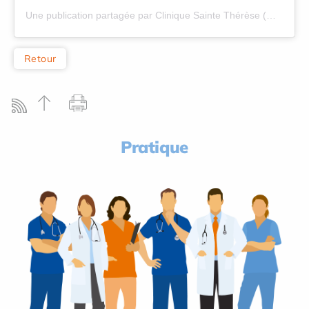
Une publication partagée par Clinique Sainte Thérèse (@maternitesaintetherese)
Retour
Pratique