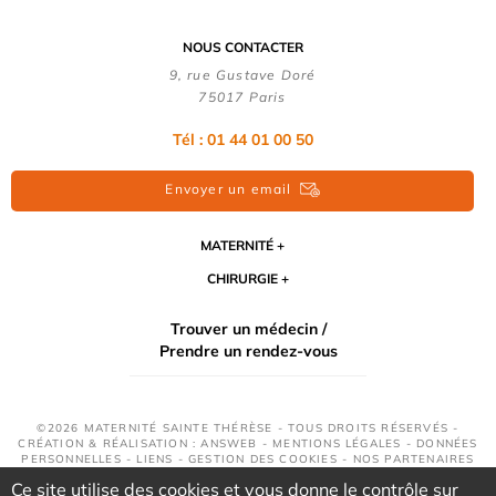
NOUS CONTACTER
9, rue Gustave Doré
75017 Paris
Tél : 01 44 01 00 50
Envoyer un email
MATERNITÉ
CHIRURGIE
Trouver un médecin /
Prendre un rendez-vous
©2026 MATERNITÉ SAINTE THÉRÈSE - TOUS DROITS RÉSERVÉS -
CRÉATION & RÉALISATION : ANSWEB -
MENTIONS LÉGALES
-
DONNÉES
PERSONNELLES
-
LIENS
-
GESTION DES COOKIES
-
NOS PARTENAIRES
Ce site utilise des cookies et vous donne le contrôle sur