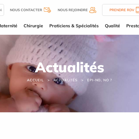
N
NOUS CONTACTER
NOUS REJOINDRE
PRENDRE RDV
aternité
Chirurgie
Praticiens & Spécialités
Qualité
Presta
Actualités
ACCUEIL
ACTUALITÉS
EPI-NO, NO ?