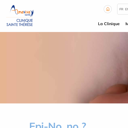
Panneau de gestion des cookies
FR
E
La Clinique
M
Epi-No, no ?