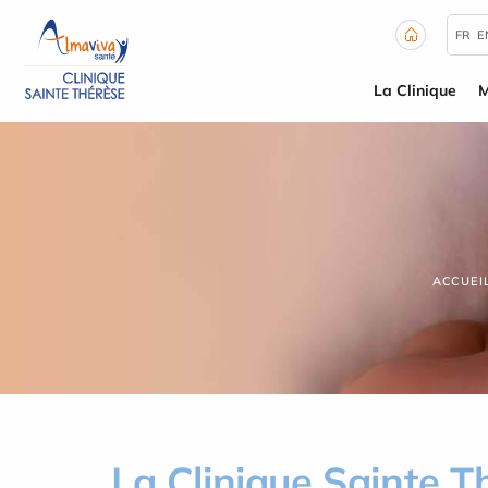
Panneau de gestion des cookies
FR
E
La Clinique
M
ACCUEI
La Clinique Sainte T