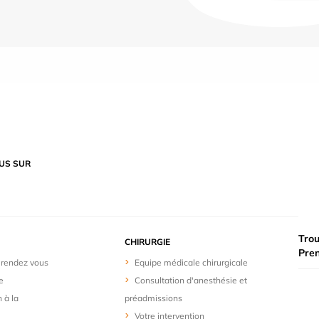
US SUR
Trou
CHIRURGIE
Pre
 rendez vous
Equipe médicale chirurgicale
e
Consultation d'anesthésie et
n à la
préadmissions
Votre intervention