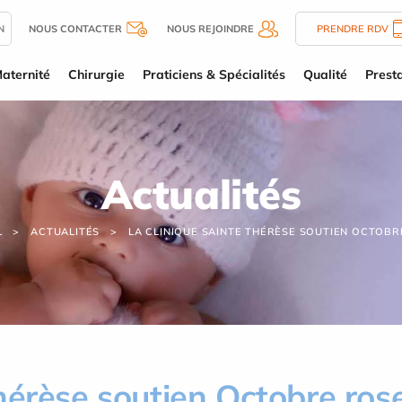
N
NOUS CONTACTER
NOUS REJOINDRE
PRENDRE RDV
aternité
Chirurgie
Praticiens & Spécialités
Qualité
Presta
Actualités
L
ACTUALITÉS
LA CLINIQUE SAINTE THÉRÈSE SOUTIEN OCTOBR
hérèse soutien Octobre rose