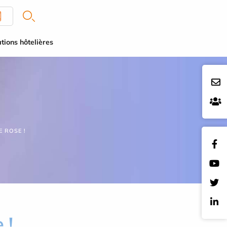
tions hôtelières
E ROSE !
 !