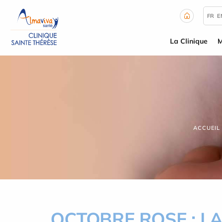
Panneau de gestion des cookies
FR
E
La Clinique
M
ACCUEIL
OCTOBRE ROSE : LA