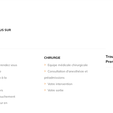
US SUR
Trou
CHIRURGIE
Pre
 rendez vous
Equipe médicale chirurgicale
e
Consultation d'anesthésie et
n à la
préadmissions
Votre intervention
ers
Votre sortie
couchement
our en