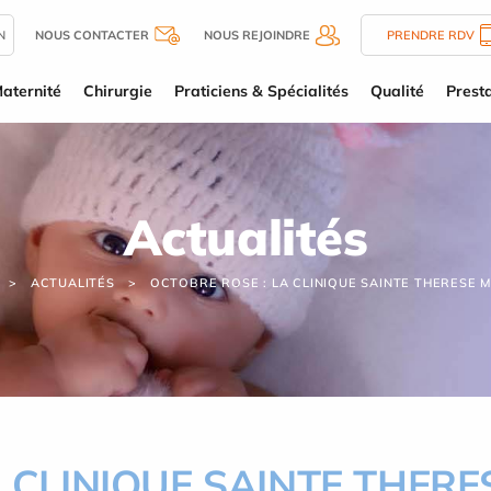
N
NOUS CONTACTER
NOUS REJOINDRE
PRENDRE RDV
aternité
Chirurgie
Praticiens & Spécialités
Qualité
Presta
Actualités
ACTUALITÉS
OCTOBRE ROSE : LA CLINIQUE SAINTE THERESE M
 CLINIQUE SAINTE THERE