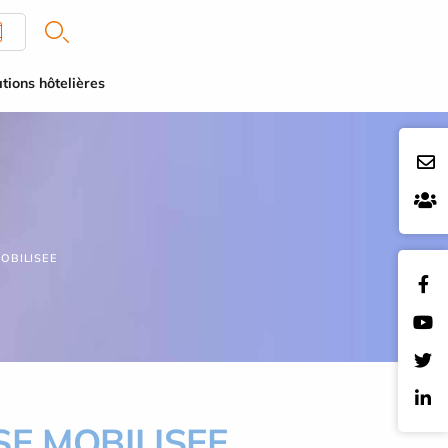
tions hôtelières
OBILISEE
SE MOBILISEE