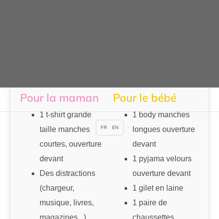
Dans mon sac pour la
salle de naissance
Pour la maman
Pour le bébé
1 t-shirt grande
1 body manches
FR
EN
taille manches
longues ouverture
courtes, ouverture
devant
devant
1 pyjama velours
Des distractions
ouverture devant
(chargeur,
1 gilet en laine
musique, livres,
1 paire de
magazines...)
chaussettes