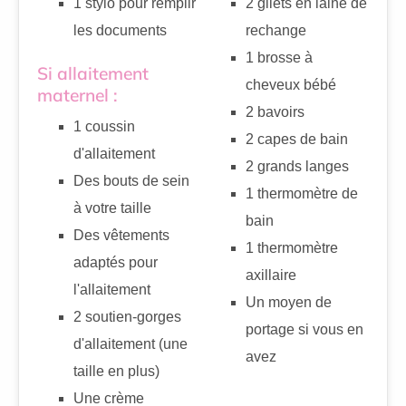
1 stylo pour remplir
2 gilets en laine de
les documents
rechange
1 brosse à
Si allaitement
cheveux bébé
maternel :
2 bavoirs
1 coussin
2 capes de bain
d'allaitement
2 grands langes
Des bouts de sein
1 thermomètre de
à votre taille
bain
Des vêtements
1 thermomètre
adaptés pour
axillaire
l'allaitement
Un moyen de
2 soutien-gorges
portage si vous en
d'allaitement (une
avez
taille en plus)
Une crème