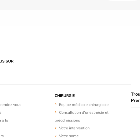
US SUR
Trou
CHIRURGIE
Pre
 rendez vous
Equipe médicale chirurgicale
e
Consultation d'anesthésie et
n à la
préadmissions
Votre intervention
ers
Votre sortie