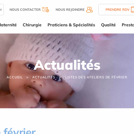
N
NOUS CONTACTER
NOUS REJOINDRE
PRENDRE RDV
aternité
Chirurgie
Praticiens & Spécialités
Qualité
Presta
Actualités
ACCUEIL
ACTUALITÉS
LISTES DES ATELIERS DE FÉVRIER
 février