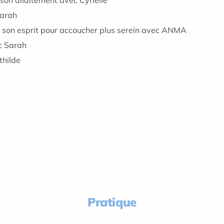
on allaitement avec Cyrielle
Sarah
et son esprit pour accoucher plus serein avec ANMA
c Sarah
thilde
Pratique