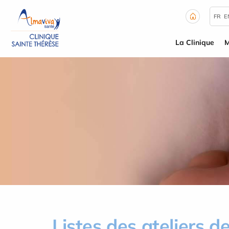
Panneau de gestion des cookies
FR
E
La Clinique
M
Listes des ateliers de