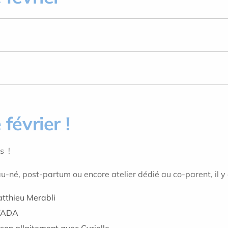
 février !
s !
-né, post-partum ou encore atelier dédié au co-parent, il y 
atthieu Merabli
 YADA