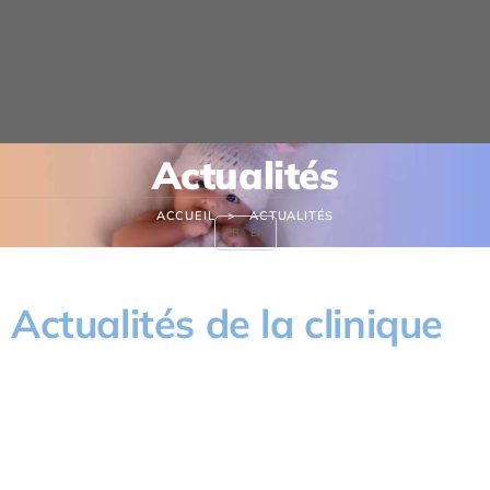
Panneau de gestion des cookies
Actualités
ACCUEIL
ACTUALITÉS
FR
EN
Actualités de la clinique