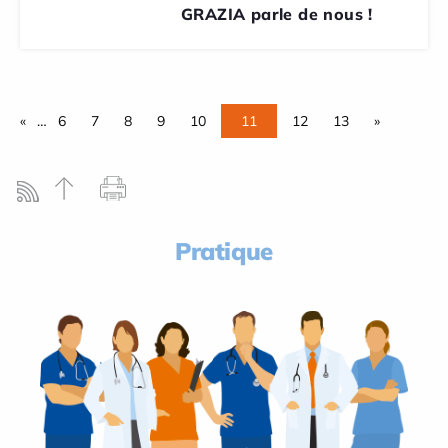
GRAZIA parle de nous !
«
…
6
7
8
9
10
11
12
13
»
Pratique