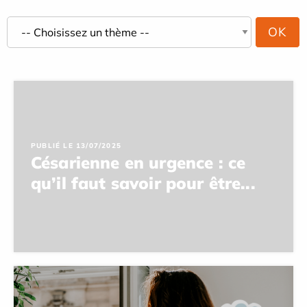
PUBLIÉ LE 13/07/2025
Césarienne en urgence : ce
qu’il faut savoir pour être...