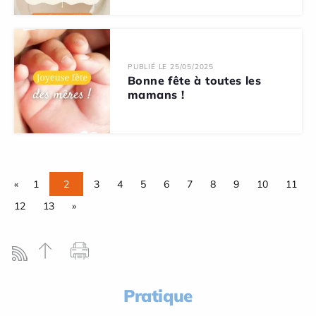
PUBLIÉ LE 25/05/2025
Bonne fête à toutes les
mamans !
«
1
2
3
4
5
6
7
8
9
10
11
12
13
»
Pratique