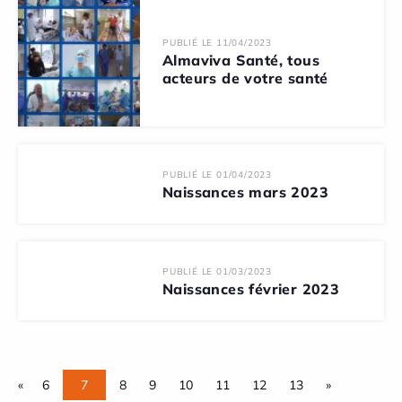
PUBLIÉ LE 11/04/2023
Almaviva Santé, tous
acteurs de votre santé
PUBLIÉ LE 01/04/2023
Naissances mars 2023
PUBLIÉ LE 01/03/2023
Naissances février 2023
«
6
7
8
9
10
11
12
13
»