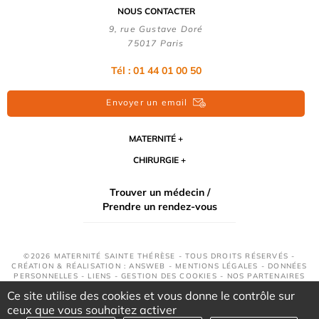
NOUS CONTACTER
9, rue Gustave Doré
75017 Paris
Tél : 01 44 01 00 50
Envoyer un email
MATERNITÉ
CHIRURGIE
Trouver un médecin /
Prendre un rendez-vous
©2026 MATERNITÉ SAINTE THÉRÈSE - TOUS DROITS RÉSERVÉS -
CRÉATION & RÉALISATION : ANSWEB -
MENTIONS LÉGALES
-
DONNÉES
PERSONNELLES
-
LIENS
-
GESTION DES COOKIES
-
NOS PARTENAIRES
Ce site utilise des cookies et vous donne le contrôle sur
ceux que vous souhaitez activer