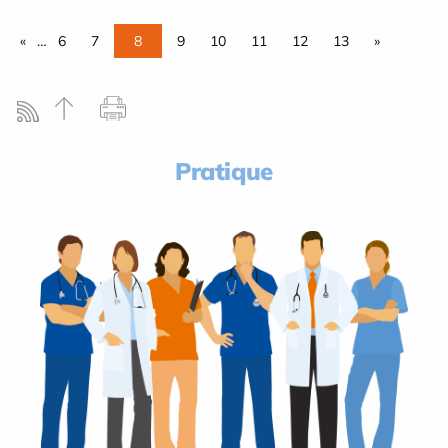
«
…
6
7
8
9
10
11
12
13
»
Pratique