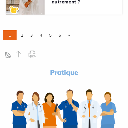
autrement ?
1
2
3
4
5
6
»
Pratique