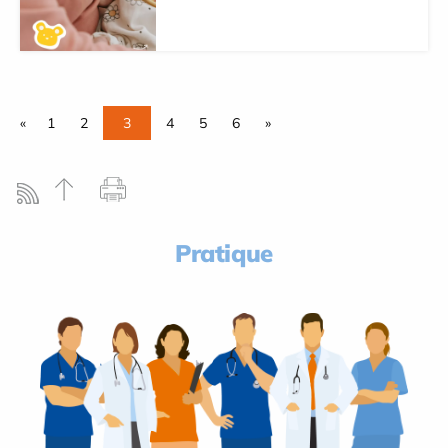
«
1
2
3
4
5
6
»
Pratique