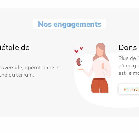
Nos engagements
iétale de
Dons 
Plus de
d'une gr
sversale, opérationnelle
est le m
che du terrain.
En savo