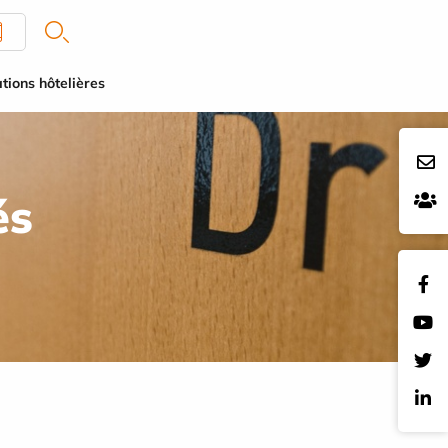
tions hôtelières
és