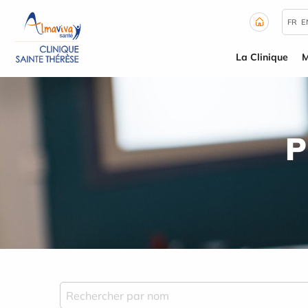
Panneau de gestion des cookies
FR
E
La Clinique
M
P