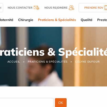
N
NOUS CONTACTER
NOUS REJOINDRE
PRENDRE RDV
aternité
Chirurgie
Praticiens & Spécialités
Qualité
Presta
raticiens & Spécialit
ACCUEIL
PRATICIENS & SPÉCIALITÉS
CÉLYNE DUFOUR