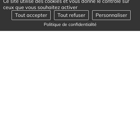
Ce site utilise des cookies et vous donne le contrôle sur
ceux que vous souhaitez activer
Tout accepter
Tout refuser
Personnaliser
En savoir plus
Politique de confidentialité
Actualités