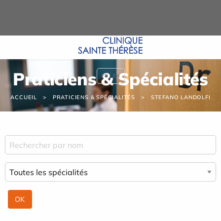
Panneau de gestion des cookies
Praticiens & Spécialités
FR
EN
ACCUEIL
PRATICIENS & SPÉCIALITÉS
STEFANO LANDOLFI