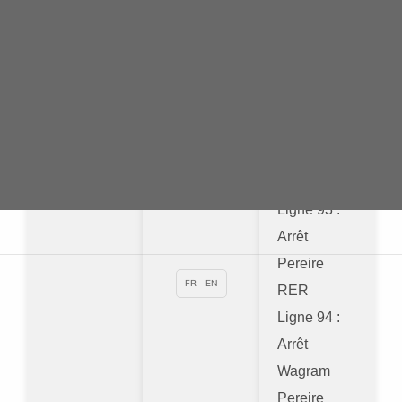
Ligne 3 :
Ligne C :
Ligne 31 :
Station
Station
Wagram
Wagram ou
Pereire -
Prony
Pereire
Levallois
Ligne 92 :
Arrêt
Pereire
RER
Ligne 93 :
Arrêt
Pereire
FR
EN
RER
Ligne 94 :
Arrêt
Wagram
Pereire