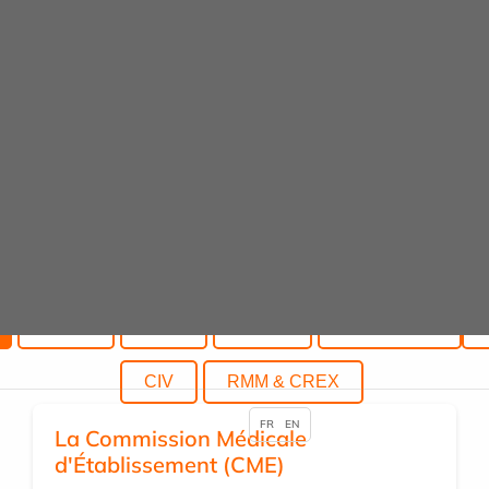
coordination dont l’objectif est de fédérer les
acteurs, les moyens et les actions dans ce domaine.
Cette coordination intègre la gestion des risques et
la gestion des vigilances sanitaires et s’articule
aussi avec les structures développant les
démarches d’amélioration continue de la qualité.
CLUD
CDU
CLIAS
COMEDIMS
CIV
RMM & CREX
FR
EN
La Commission Médicale
d'Établissement (CME)