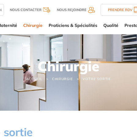
N
NOUS CONTACTER
NOUS REJOINDRE
PRENDRE RDV
aternité
Chirurgie
Praticiens & Spécialités
Qualité
Presta
Chirurgie
ACCUEIL
CHIRURGIE
VOTRE SORTIE
 sortie